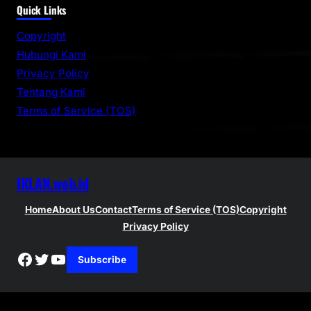
Quick Links
a
r
Copyright
c
Hubungi Kami
h
Privacy Policy
Tentang Kami
Terms of Service (TOS)
IKLAN.web.id
Home
About Us
Contact
Terms of Service (TOS)
Copyright
Privacy Policy
Facebook
Twitter
YouTube
Subscribe