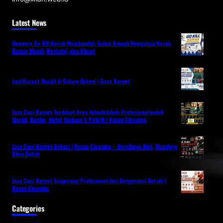
Latest News
Hoswera Go Kill Kerak Membandel: Solusi Ampuh Mengatasi Kerak
Kamar Mandi, Wastafel, dan Kloset
Jual Karpet Masjid di Galaxy Bekasi | Gaza Karpet
Jasa Cuci Karpet Terdekat Area Jabodetabek Profesional untuk
Masjid, Kantor, Hotel, Gudang & Pabrik | Kenzo Cleaning
Jasa Cuci Karpet Bekasi | Kenzo Cleaning – Bersihnya Niat, Wanginya
Bikin Betah
Jasa Cuci Karpet Tangerang Profesional dan Bergaransi Bersih |
Kenzo Cleaning
Categories