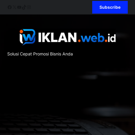
Skip
Facebook
X
YouTube
TikTok
Instagram
Subscribe
to
content
Solusi Cepat Promosi Bisnis Anda