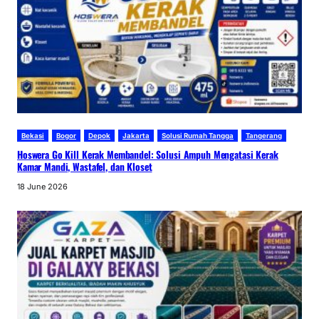
Bekasi
Bogor
Depok
Jakarta
Solusi Rumah Tangga
Tangerang
Hoswera Go Kill Kerak Membandel: Solusi Ampuh Mengatasi Kerak
Kamar Mandi, Wastafel, dan Kloset
18 June 2026