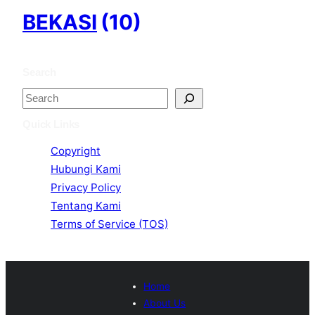
BEKASI
(10)
Search
S
e
Quick Links
a
Copyright
r
Hubungi Kami
c
Privacy Policy
h
Tentang Kami
Terms of Service (TOS)
Home
About Us