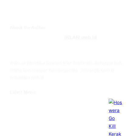
About the Author
IKLAN.web.id
Facebook
Twitter
YouTube
Website penyedia layanan Iklan Gratis dan Berbayar baik
media text maupun banner gambar, hubungik kami di
info@iklan.web.id
Latest News