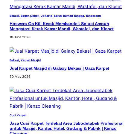
Bekasi
, 
Bogor
, 
Depok
, 
Jakarta
, 
Solusi Rumah Tangga
, 
Tangerang
Hoswera Go Kill Kerak Membandel: Solusi Ampuh
Mengatasi Kerak Kamar Mandi, Wastafel, dan Kloset
18 June 2026
Bekasi
, 
Karpet Masjid
Jual Karpet Masjid di Galaxy Bekasi | Gaza Karpet
30 May 2026
Cuci Karpet
Jasa Cuci Karpet Terdekat Area Jabodetabek Profesional
untuk Masjid, Kantor, Hotel, Gudang & Pabrik | Kenzo
Cleaning