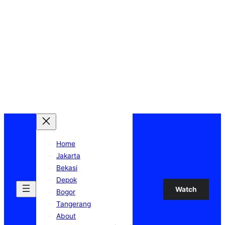
Home
Jakarta
Bekasi
Depok
Watch
Bogor
Tangerang
About