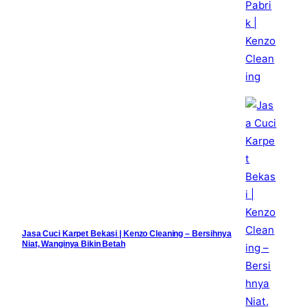
Jasa Cuci Karpet Bekasi | Kenzo Cleaning – Bersihnya
Niat, Wanginya Bikin Betah