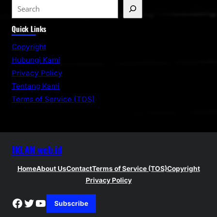
S
e
Quick Links
a
r
Copyright
c
Hubungi Kami
h
Privacy Policy
Tentang Kami
Terms of Service (TOS)
IKLAN.web.id
Home
About Us
Contact
Terms of Service (TOS)
Copyright
Privacy Policy
Facebook
Twitter
YouTube
Subscribe