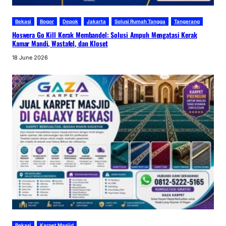
Bekasi
Bogor
Depok
Jakarta
Solusi Rumah Tangga
Tangerang
Hoswera Go Kill Kerak Membandel: Solusi Ampuh Mengatasi Kerak
Kamar Mandi, Wastafel, dan Kloset
18 June 2026
Bekasi
Karpet Masjid