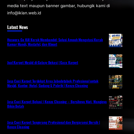
media text maupun banner gambar, hubungik kami di
info@iklan.web.id
Latest News
Hoswera Go Kill Kerak Membandel: Solusi Ampuh Mengatasi Kerak
Kamar Mandi, Wastafel, dan Kloset
Jual Karpet Masjid di Galaxy Bekasi | Gaza Karpet
Jasa Cuci Karpet Terdekat Area Jabodetabek Profesional untuk
Masjid, Kantor, Hotel, Gudang & Pabrik | Kenzo Cleaning
Jasa Cuci Karpet Bekasi | Kenzo Cleaning – Bersihnya Niat, Wanginya
Bikin Betah
Jasa Cuci Karpet Tangerang Profesional dan Bergaransi Bersih |
Kenzo Cleaning