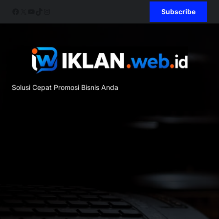
Skip
Facebook
X
YouTube
TikTok
Instagram
Subscribe
to
content
Solusi Cepat Promosi Bisnis Anda