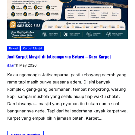
Bekasi
Karpet Masjid
Jual Karpet Masjid di Jatisampurna Bekasi – Gaza Karpet
iklan
11 May 2026
Kalau ngomongin Jatisampurna, pasti kebayang daerah yang
rame tapi masih punya suasana adem. Di sini banyak
komplek, gang-gang perumahan, tempat nongkrong, warung
kopi, sampai mushola yang selalu hidup tiap waktu sholat.
Dan biasanya… masjid yang nyaman itu bukan cuma soal
bangunannya gede. Tapi dari hal sederhana kayak karpetnya.
Karpet yang empuk bikin jamaah betah. Karpet…
Continue Reading