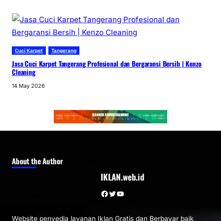
Cuci Karpet
Tangerang
Jasa Cuci Karpet Tangerang Profesional dan Bergaransi Bersih | Kenzo
Cleaning
14 May 2026
About the Author
IKLAN.web.id
Facebook
Twitter
YouTube
Website penyedia layanan Iklan Gratis dan Berbayar baik