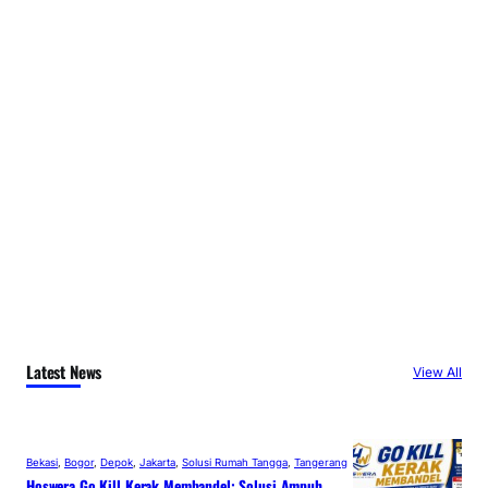
Latest News
View All
Bekasi
, 
Bogor
, 
Depok
, 
Jakarta
, 
Solusi Rumah Tangga
, 
Tangerang
Hoswera Go Kill Kerak Membandel: Solusi Ampuh