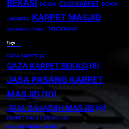
BEKASI
CUCI KARPET
BOGOR
DEPOK
KARPET MASJID
JAKARTA
TANGERANG
SOLUSI RUMAH TANGGA
Tags
GAZA KARPET
(4)
GAZA KARPET BEKASI
(8)
JASA PASANG KARPET
MASJID
(10)
JUAL SAJADAH MASJID
(8)
KARPET MASJID BEKASI
(4)
KARPET MASJID MURAH BEKASI
(3)