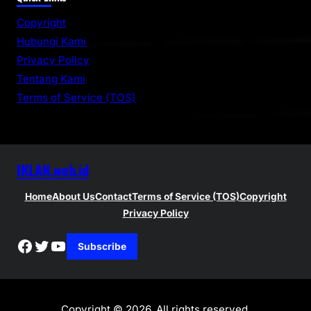
r
Copyright
c
Hubungi Kami
h
Privacy Policy
Tentang Kami
Terms of Service (TOS)
IKLAN.web.id
Home
About Us
Contact
Terms of Service (TOS)
Copyright
Privacy Policy
Facebook
Twitter
YouTube
Subscribe
Copyright © 2026. All rights reserved.