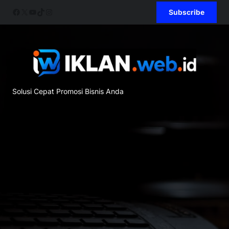
Skip
Facebook
X
YouTube
TikTok
Instagram
Subscribe
to
content
Solusi Cepat Promosi Bisnis Anda