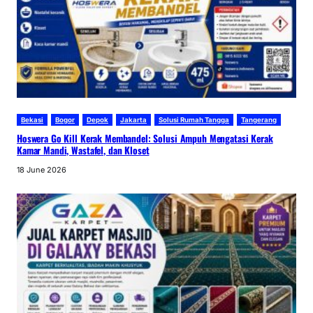
Bekasi
Bogor
Depok
Jakarta
Solusi Rumah Tangga
Tangerang
Hoswera Go Kill Kerak Membandel: Solusi Ampuh Mengatasi Kerak
Kamar Mandi, Wastafel, dan Kloset
18 June 2026