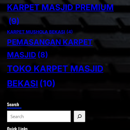
KARPET MASJID PREMIUM
(9)
KARPET MUSHOLA BEKASI
(4)
PEMASANGAN KARPET
MASJID
(8)
TOKO KARPET MASJID
BEKASI
(10)
Search
S
e
Quick Links
a