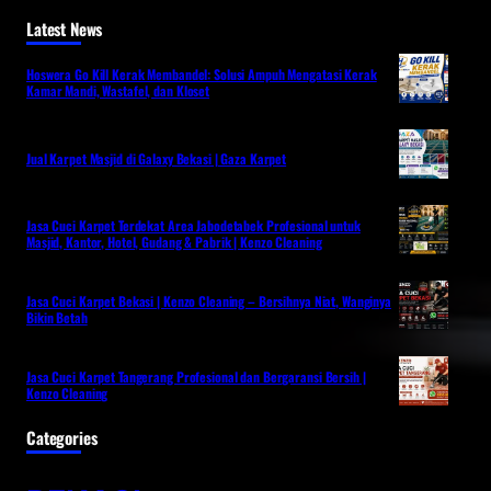
Latest News
Hoswera Go Kill Kerak Membandel: Solusi Ampuh Mengatasi Kerak
Kamar Mandi, Wastafel, dan Kloset
Jual Karpet Masjid di Galaxy Bekasi | Gaza Karpet
Jasa Cuci Karpet Terdekat Area Jabodetabek Profesional untuk
Masjid, Kantor, Hotel, Gudang & Pabrik | Kenzo Cleaning
Jasa Cuci Karpet Bekasi | Kenzo Cleaning – Bersihnya Niat, Wanginya
Bikin Betah
Jasa Cuci Karpet Tangerang Profesional dan Bergaransi Bersih |
Kenzo Cleaning
Categories