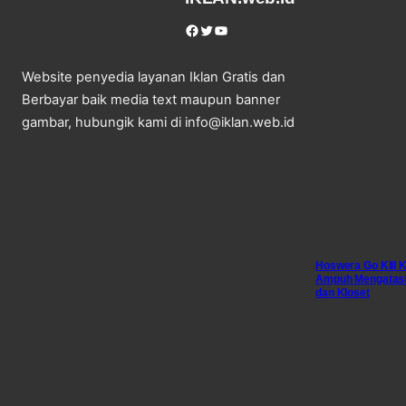
Facebook
Twitter
YouTube
Website penyedia layanan Iklan Gratis dan
Berbayar baik media text maupun banner
gambar, hubungik kami di info@iklan.web.id
Hoswera Go Kill 
Ampuh Mengatasi 
dan Kloset