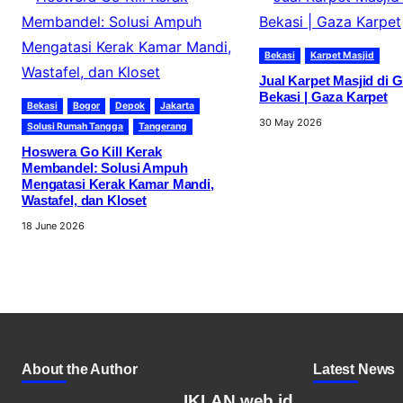
Bekasi
Karpet Masjid
Jual Karpet Masjid di 
Bekasi | Gaza Karpet
Bekasi
Bogor
Depok
Jakarta
30 May 2026
Solusi Rumah Tangga
Tangerang
Hoswera Go Kill Kerak
Membandel: Solusi Ampuh
Mengatasi Kerak Kamar Mandi,
Wastafel, dan Kloset
18 June 2026
About the Author
Latest News
IKLAN.web.id