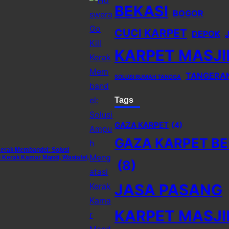
BEKASI
BOGOR
CUCI KARPET
DEPOK
KARPET MASJI
TANGERA
SOLUSI RUMAH TANGGA
Tags
GAZA KARPET
(4)
GAZA KARPET BE
Kerak Membandel: Solusi
Kerak Kamar Mandi, Wastafel,
(8)
JASA PASANG
KARPET MASJI