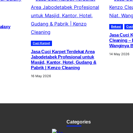
Galaxy
Bekasi
Cuci
Jasa Cuci K
Cleaning – 
Cuci Karpet
Wanginya B
Jasa Cuci Karpet Terdekat Area
14 May 2026
Jabodetabek Profesional untuk
Masjid, Kantor, Hotel, Gudang &
Pabrik | Kenzo Cleaning
16 May 2026
Categories