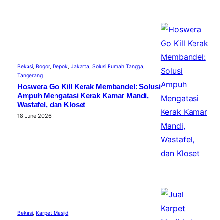
Bekasi
, 
Bogor
, 
Depok
, 
Jakarta
, 
Solusi Rumah Tangga
, 
Tangerang
Hoswera Go Kill Kerak Membandel: Solusi
Ampuh Mengatasi Kerak Kamar Mandi,
Wastafel, dan Kloset
18 June 2026
Bekasi
, 
Karpet Masjid