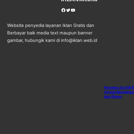
Facebook
Twitter
YouTube
Website penyedia layanan Iklan Gratis dan
Berbayar baik media text maupun banner
gambar, hubungik kami di info@iklan.web.id
Hoswera Go Kill 
Ampuh Mengatasi 
dan Kloset