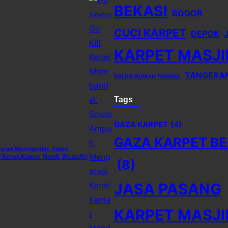
BEKASI
BOGOR
CUCI KARPET
DEPOK
KARPET MASJI
TANGERA
SOLUSI RUMAH TANGGA
Tags
GAZA KARPET
(4)
GAZA KARPET BE
Kerak Membandel: Solusi
Kerak Kamar Mandi, Wastafel,
(8)
JASA PASANG
KARPET MASJI