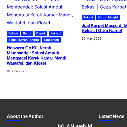
Bekasi
Karpet Masjid
Jual Karpet Masjid di 
Bekasi | Gaza Karpet
Bekasi
Bogor
Depok
Jakarta
30 May 2026
Solusi Rumah Tangga
Tangerang
Hoswera Go Kill Kerak
Membandel: Solusi Ampuh
Mengatasi Kerak Kamar Mandi,
Wastafel, dan Kloset
18 June 2026
About the Author
Latest News
IKLAN.web.id