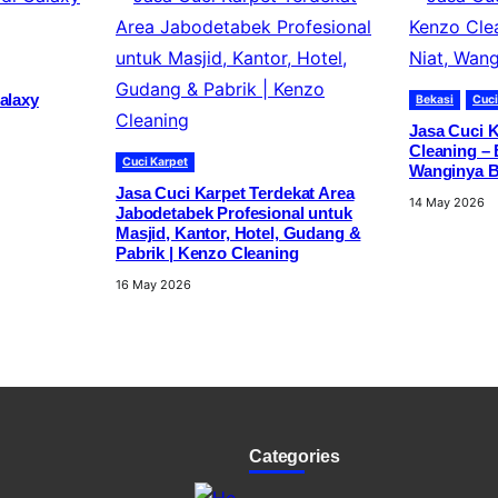
Galaxy
Bekasi
Cuci
Jasa Cuci K
Cleaning – 
Cuci Karpet
Wanginya B
Jasa Cuci Karpet Terdekat Area
14 May 2026
Jabodetabek Profesional untuk
Masjid, Kantor, Hotel, Gudang &
Pabrik | Kenzo Cleaning
16 May 2026
Categories