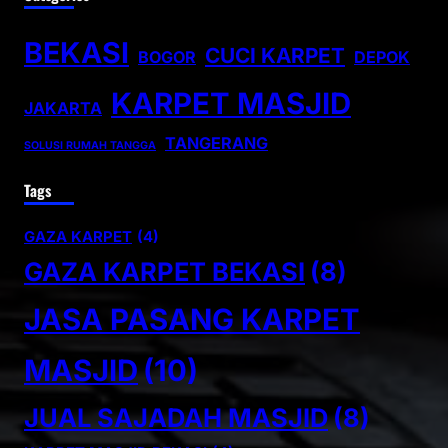
BEKASI
CUCI KARPET
BOGOR
DEPOK
KARPET MASJID
JAKARTA
TANGERANG
SOLUSI RUMAH TANGGA
Tags
GAZA KARPET
(4)
GAZA KARPET BEKASI
(8)
JASA PASANG KARPET
MASJID
(10)
JUAL SAJADAH MASJID
(8)