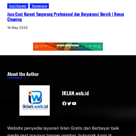
Cuci Karpet
Tangerang
Jasa Cuci Karpet Tangerang Profesional dan Bergaransi Bersih | Kenzo
Cleaning
14 May 2026
About the Author
IKLAN.web.id
Facebook
Twitter
YouTube
Website penyedia layanan Iklan Gratis dan Berbayar baik
media text maupun banner gambar, hubungik kami di