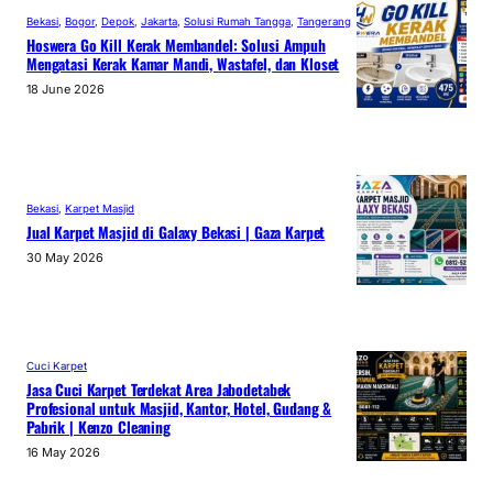
Bekasi
, 
Bogor
, 
Depok
, 
Jakarta
, 
Solusi Rumah Tangga
, 
Tangerang
Hoswera Go Kill Kerak Membandel: Solusi Ampuh
Mengatasi Kerak Kamar Mandi, Wastafel, dan Kloset
18 June 2026
Bekasi
, 
Karpet Masjid
Jual Karpet Masjid di Galaxy Bekasi | Gaza Karpet
30 May 2026
Cuci Karpet
Jasa Cuci Karpet Terdekat Area Jabodetabek
Profesional untuk Masjid, Kantor, Hotel, Gudang &
Pabrik | Kenzo Cleaning
16 May 2026