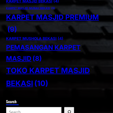
KARPET MASJID BEKASI
(4)
KARPET MASJID MURAH BEKASI
(3)
KARPET MASJID PREMIUM
(9)
KARPET MUSHOLA BEKASI
(4)
PEMASANGAN KARPET
MASJID
(8)
TOKO KARPET MASJID
BEKASI
(10)
Search
S