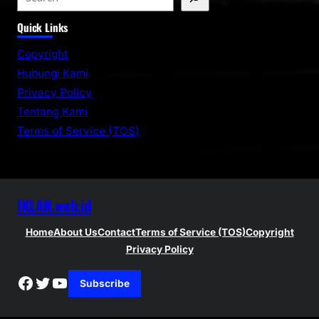
e
Quick Links
a
r
Copyright
c
Hubungi Kami
h
Privacy Policy
Tentang Kami
Terms of Service (TOS)
IKLAN.web.id
Home
About Us
Contact
Terms of Service (TOS)
Copyright
Privacy Policy
Facebook
Twitter
YouTube
Subscribe