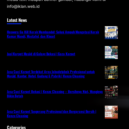
info@iklan.web.id
Latest News
Hoswera Go Kill Kerak Membandel: Solusi Ampuh Mengatasi Kerak
Kamar Mandi, Wastafel, dan Kloset
Jual Karpet Masjid di Galaxy Bekasi | Gaza Karpet
Jasa Cuci Karpet Terdekat Area Jabodetabek Profesional untuk
Masjid, Kantor, Hotel, Gudang & Pabrik | Kenzo Cleaning
Jasa Cuci Karpet Bekasi | Kenzo Cleaning – Bersihnya Niat, Wanginya
Bikin Betah
Jasa Cuci Karpet Tangerang Profesional dan Bergaransi Bersih |
Kenzo Cleaning
Categories