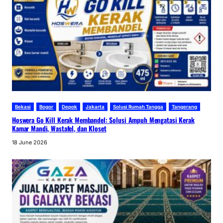
Bekasi
Bogor
Depok
Jakarta
Solusi Rumah Tangga
Tangerang
Hoswera Go Kill Kerak Membandel: Solusi Ampuh Mengatasi Kerak
Kamar Mandi, Wastafel, dan Kloset
18 June 2026