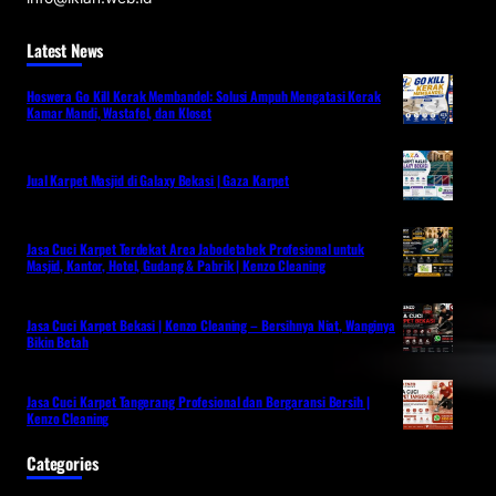
Latest News
Hoswera Go Kill Kerak Membandel: Solusi Ampuh Mengatasi Kerak
Kamar Mandi, Wastafel, dan Kloset
Jual Karpet Masjid di Galaxy Bekasi | Gaza Karpet
Jasa Cuci Karpet Terdekat Area Jabodetabek Profesional untuk
Masjid, Kantor, Hotel, Gudang & Pabrik | Kenzo Cleaning
Jasa Cuci Karpet Bekasi | Kenzo Cleaning – Bersihnya Niat, Wanginya
Bikin Betah
Jasa Cuci Karpet Tangerang Profesional dan Bergaransi Bersih |
Kenzo Cleaning
Categories