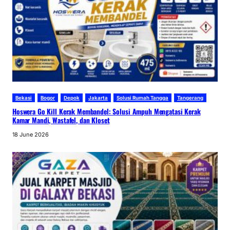
Bekasi
Bogor
Depok
Jakarta
Solusi Rumah Tangga
Tangerang
Hoswera Go Kill Kerak Membandel: Solusi Ampuh Mengatasi Kerak
Kamar Mandi, Wastafel, dan Kloset
18 June 2026