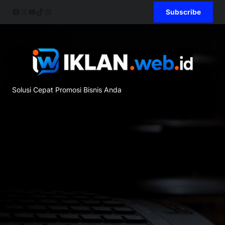
Skip
Facebook
X
YouTube
TikTok
Instagram
Subscribe
to
content
Solusi Cepat Promosi Bisnis Anda