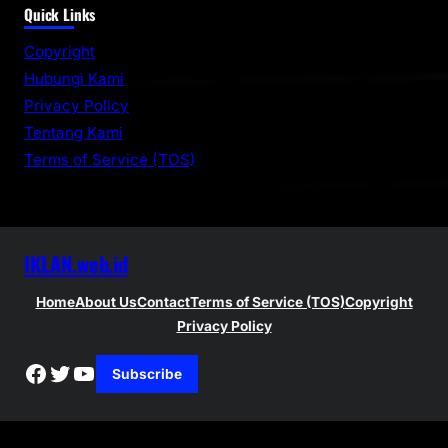
Quick Links
a
r
Copyright
c
Hubungi Kami
h
Privacy Policy
Tentang Kami
Terms of Service (TOS)
IKLAN.web.id
Home
About Us
Contact
Terms of Service (TOS)
Copyright
Privacy Policy
Facebook
Twitter
YouTube
Subscribe