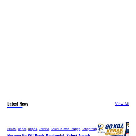
Latest News
View All
Bekasi
, 
Bogor
, 
Depok
, 
Jakarta
, 
Solusi Rumah Tangga
, 
Tangerang
Hoswera Go Kill Kerak Membandel: Solusi Ampuh