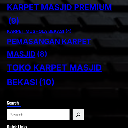
KARPET MASJID PREMIUM
(9)
KARPET MUSHOLA BEKASI
(4)
PEMASANGAN KARPET
MASJID
(8)
TOKO KARPET MASJID
BEKASI
(10)
Search
S
e
Quick Links
a