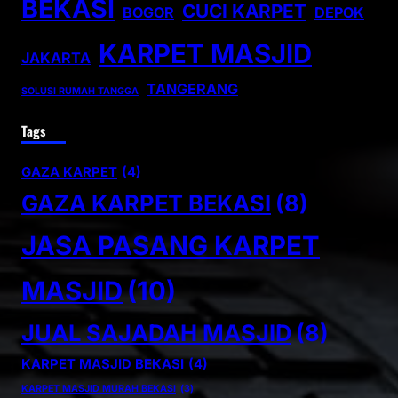
BEKASI
CUCI KARPET
BOGOR
DEPOK
KARPET MASJID
JAKARTA
TANGERANG
SOLUSI RUMAH TANGGA
Tags
GAZA KARPET
(4)
GAZA KARPET BEKASI
(8)
JASA PASANG KARPET
MASJID
(10)
JUAL SAJADAH MASJID
(8)
KARPET MASJID BEKASI
(4)
KARPET MASJID MURAH BEKASI
(3)