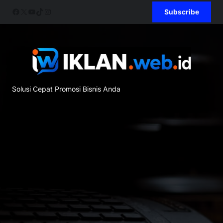
Skip
Facebook
X
YouTube
TikTok
Instagram
Subscribe
to
content
Solusi Cepat Promosi Bisnis Anda