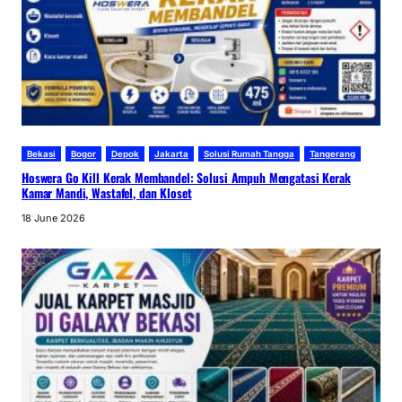
Bekasi
Bogor
Depok
Jakarta
Solusi Rumah Tangga
Tangerang
Hoswera Go Kill Kerak Membandel: Solusi Ampuh Mengatasi Kerak
Kamar Mandi, Wastafel, dan Kloset
18 June 2026