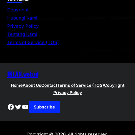
r
Copyright
c
Hubungi Kami
h
Privacy Policy
Tentang Kami
Terms of Service (TOS)
IKLAN.web.id
Home
About Us
Contact
Terms of Service (TOS)
Copyright
Privacy Policy
Facebook
Twitter
YouTube
Subscribe
Copyright © 2026. All rights reserved.