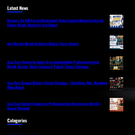
Latest News
Hoswera Go Kill Kerak Membandel: Solusi Ampuh Mengatasi Kerak
Kamar Mandi, Wastafel, dan Kloset
Jual Karpet Masjid di Galaxy Bekasi | Gaza Karpet
Jasa Cuci Karpet Terdekat Area Jabodetabek Profesional untuk
Masjid, Kantor, Hotel, Gudang & Pabrik | Kenzo Cleaning
Jasa Cuci Karpet Bekasi | Kenzo Cleaning – Bersihnya Niat, Wanginya
Bikin Betah
Jasa Cuci Karpet Tangerang Profesional dan Bergaransi Bersih |
Kenzo Cleaning
Categories