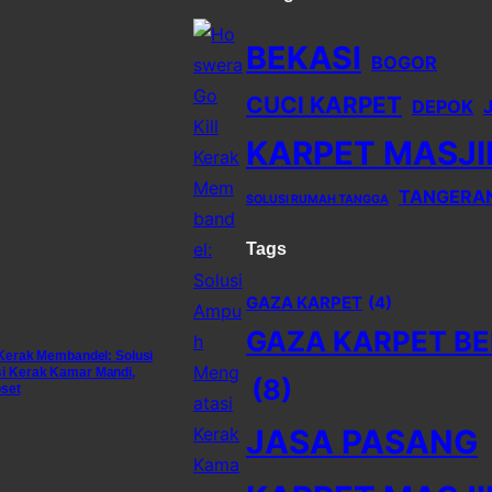
BEKASI
BOGOR
CUCI KARPET
DEPOK
KARPET MASJI
TANGERA
SOLUSI RUMAH TANGGA
Tags
GAZA KARPET
(4)
GAZA KARPET BE
 Kerak Membandel: Solusi
i Kerak Kamar Mandi,
(8)
oset
JASA PASANG