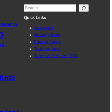
S
e
Quick Links
a
JAKARTA
Copyright
r
D
Hubungi Kami
c
Privacy Policy
h
NG
Tentang Kami
Terms of Service (TOS)
KASI