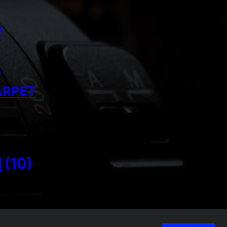
D
)
ARPET
I
(10)