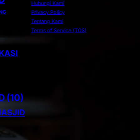
c
Hubungi Kami
h
NG
Privacy Policy
Tentang Kami
Terms of Service (TOS)
KASI
D
(10)
ASJID