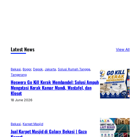
Latest News
View All
Bekasi
, 
Bogor
, 
Depok
, 
Jakarta
, 
Solusi Rumah Tangga
, 
Tangerang
Hoswera Go Kill Kerak Membandel: Solusi Ampuh
Mengatasi Kerak Kamar Mandi, Wastafel, dan
Kloset
18 June 2026
Bekasi
, 
Karpet Masjid
Jual Karpet Masjid di Galaxy Bekasi | Gaza
Karpet