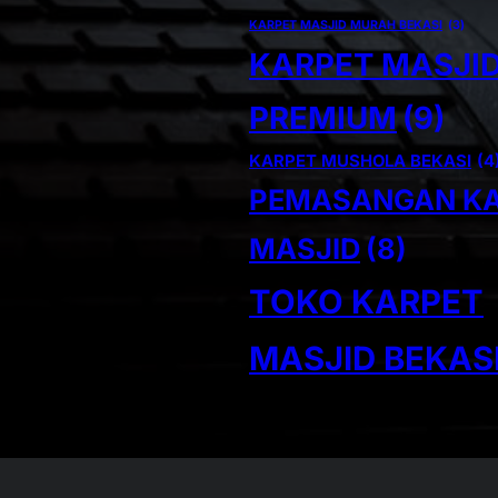
KARPET MASJID MURAH BEKASI
(3)
KARPET MASJI
PREMIUM
(9)
KARPET MUSHOLA BEKASI
(4
PEMASANGAN K
MASJID
(8)
TOKO KARPET
MASJID BEKAS