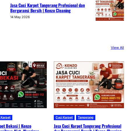
Jasa Cuci Karpet Tangerang Profesional dan
Bergaransi Bersih | Kenzo Cleaning
14 May 2026
View All
 Karpet
Cuci Karpet
Tangerang
pet Bekasi | Kenzo
Jasa Cuci Karpet Tangerang Profesional