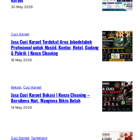
30 May 2026
Cuci Karpet
Jasa Cuci Karpet Terdekat Area Jabodetabek
Profesional untuk Masjid, Kantor, Hotel, Gudang
& Pabrik | Kenzo Cleaning
16 May 2026
Bekasi
, 
Cuci Karpet
Jasa Cuci Karpet Bekasi | Kenzo Cleaning –
Bersihnya Niat, Wanginya Bikin Betah
14 May 2026
Cuci Karpet
, 
Tangerang