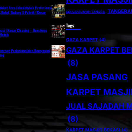
rdekat Area Jabodetabek Profesional
TANGERA
, Hotel, Gudang & Pabrik | Kenzo
SOLUSI RUMAH TANGGA
Tags
asi | Kenzo Cleaning – Bersihnya
 Betah
GAZA KARPET
(4)
GAZA KARPET BE
ngerang Profesional dan Bergaransi
ing
(8)
JASA PASANG
KARPET MASJI
JUAL SAJADAH M
(8)
KARPET MASJID BEKASI
(4)