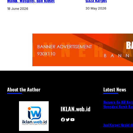
Gaza Karpet
Mandi, Wastafel, dan Kloset
30 May 2026
18 June 2026
About the Author
Latest News
Hoswera Go Kill Ker
Mengatasi Kerak Kam
IKLAN.web.id
Facebook
Twitter
YouTube
Jual Karpet Masjid d