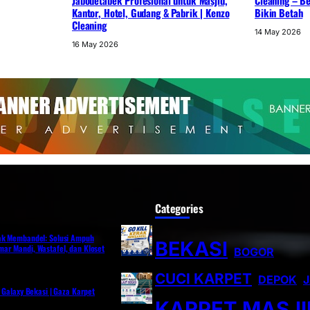
Jabodetabek Profesional untuk Masjid,
Cleaning – Be
Kantor, Hotel, Gudang & Pabrik | Kenzo
Bikin Betah
Cleaning
14 May 2026
16 May 2026
Categories
ak Membandel: Solusi Ampuh
BEKASI
ar Mandi, Wastafel, dan Kloset
BOGOR
CUCI KARPET
DEPOK
i Galaxy Bekasi | Gaza Karpet
KARPET MASJI