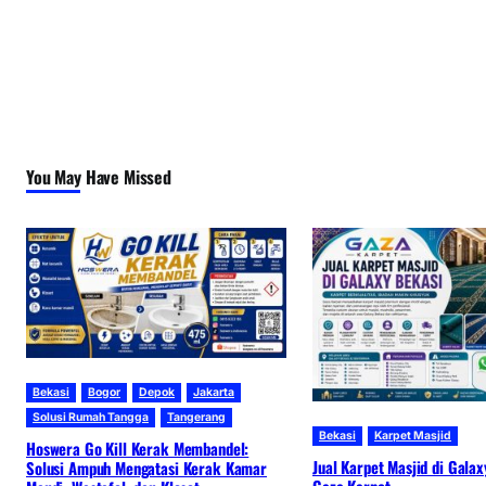
You May Have Missed
Bekasi
Bogor
Depok
Jakarta
Solusi Rumah Tangga
Tangerang
Bekasi
Karpet Masjid
Hoswera Go Kill Kerak Membandel:
Jual Karpet Masjid di Galax
Solusi Ampuh Mengatasi Kerak Kamar