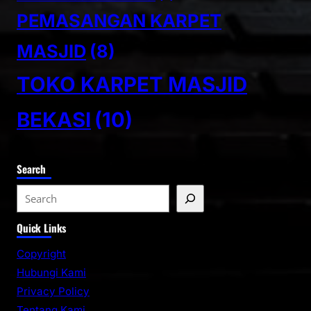
PEMASANGAN KARPET
MASJID
(8)
TOKO KARPET MASJID
BEKASI
(10)
Search
S
e
Quick Links
a
r
Copyright
c
Hubungi Kami
h
Privacy Policy
Tentang Kami