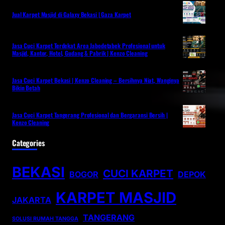
Jual Karpet Masjid di Galaxy Bekasi | Gaza Karpet
Jasa Cuci Karpet Terdekat Area Jabodetabek Profesional untuk
Masjid, Kantor, Hotel, Gudang & Pabrik | Kenzo Cleaning
Jasa Cuci Karpet Bekasi | Kenzo Cleaning – Bersihnya Niat, Wanginya
Bikin Betah
Jasa Cuci Karpet Tangerang Profesional dan Bergaransi Bersih |
Kenzo Cleaning
Categories
BEKASI
CUCI KARPET
BOGOR
DEPOK
KARPET MASJID
JAKARTA
TANGERANG
SOLUSI RUMAH TANGGA