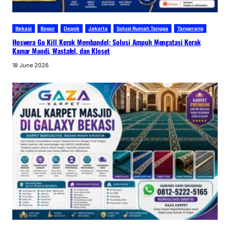
Bekasi
Bogor
Depok
Jakarta
Solusi Rumah Tangga
Tangerang
Hoswera Go Kill Kerak Membandel: Solusi Ampuh Mengatasi Kerak
Kamar Mandi, Wastafel, dan Kloset
18 June 2026