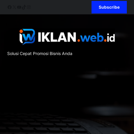
Skip
Facebook
X
YouTube
TikTok
Instagram
Subscribe
to
content
Solusi Cepat Promosi Bisnis Anda