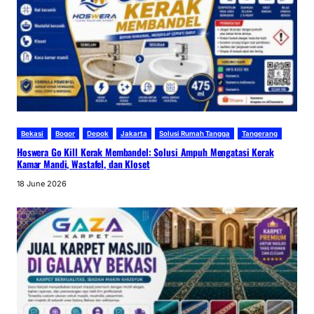
Bekasi
Bogor
Depok
Jakarta
Solusi Rumah Tangga
Tangerang
Hoswera Go Kill Kerak Membandel: Solusi Ampuh Mengatasi Kerak
Kamar Mandi, Wastafel, dan Kloset
18 June 2026