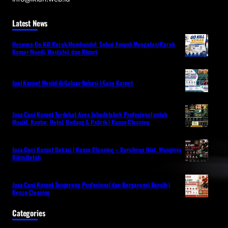
Latest News
Hoswera Go Kill Kerak Membandel: Solusi Ampuh Mengatasi Kerak
Kamar Mandi, Wastafel, dan Kloset
Jual Karpet Masjid di Galaxy Bekasi | Gaza Karpet
Jasa Cuci Karpet Terdekat Area Jabodetabek Profesional untuk
Masjid, Kantor, Hotel, Gudang & Pabrik | Kenzo Cleaning
Jasa Cuci Karpet Bekasi | Kenzo Cleaning – Bersihnya Niat, Wanginya
Bikin Betah
Jasa Cuci Karpet Tangerang Profesional dan Bergaransi Bersih |
Kenzo Cleaning
Categories