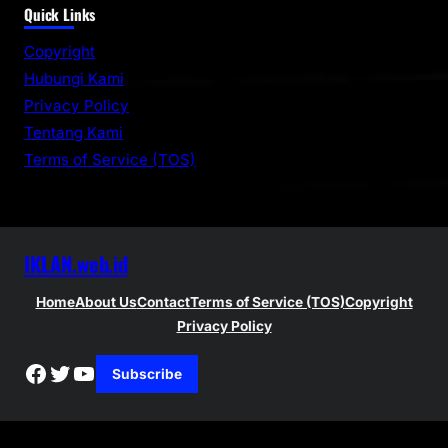
Quick Links
a
r
Copyright
c
Hubungi Kami
h
Privacy Policy
Tentang Kami
Terms of Service (TOS)
IKLAN.web.id
Home
About Us
Contact
Terms of Service (TOS)
Copyright
Privacy Policy
Facebook
Twitter
YouTube
Subscribe