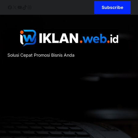
Skip
Facebook
X
YouTube
TikTok
Instagram
Subscribe
to
content
Solusi Cepat Promosi Bisnis Anda